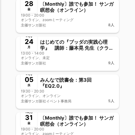
28
〔Monthly〕誰でも参加！ サンガ
瞑想会（オンライン）
金
19:00 - 20:00
オンライン、zoomミーティング
8人
主催
サンガ新社
終了
11月
24
はじめての『ブッダの実践心理
学』 講師：藤本晃 先生（クラフ
月
13:00 - 14:00
ァンスタート記念イベント）
オンライン、未定
9人
主催
サンガ新社
終了
新メンバー歓迎
11月
05
みんなで読書会：第3回
『EQ2.0』
水
19:30 - 20:30
オンライン、オンライン
5人
主催
サンガ新社イベント事務局
終了
新メンバー歓迎
10月
31
〔Monthly〕誰でも参加！ サンガ
瞑想会（オンライン）
金
19:00 - 20:00
オンライン、zoomミーティング