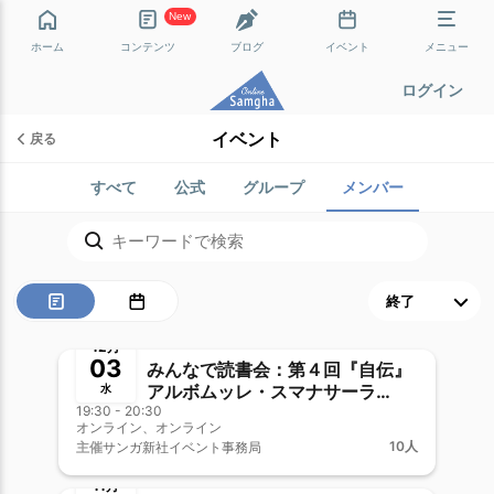
New
ホーム
コンテンツ
ブログ
イベント
メニュー
ログイン
イベント
戻る
すべて
公式
グループ
メンバー
終了
新メンバー歓迎
12月
03
みんなで読書会：第４回『自伝』
アルボムッレ・スマナサーラ
水
19:30 - 20:30
［著］
オンライン、オンライン
10人
主催
サンガ新社イベント事務局
終了
新メンバー歓迎
11月