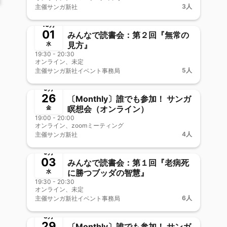
3人
主催
サンガ新社
終了
新メンバー歓迎
10月
01
みんなで読書会：第２回『無常の
見方』
水
19:30 - 20:30
オンライン、未定
5人
主催
サンガ新社イベント事務局
終了
新メンバー歓迎
9月
26
〔Monthly〕誰でも参加！ サンガ
瞑想会（オンライン）
金
19:00 - 20:00
オンライン、zoomミーティング
4人
主催
サンガ新社
終了
9月
03
みんなで読書会：第１回『老病死
に勝つブッダの智慧』
水
19:30 - 20:30
オンライン、未定
6人
主催
サンガ新社イベント事務局
終了
新メンバー歓迎
8月
29
〔Monthly〕誰でも参加！ サンガ