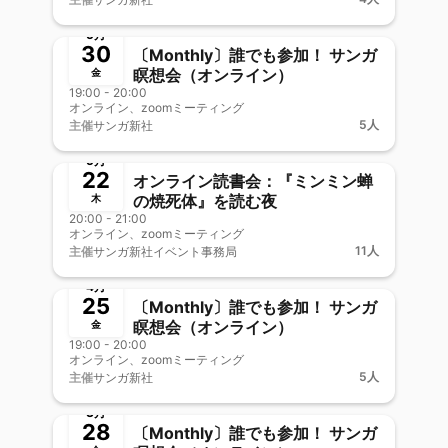
終了
新メンバー歓迎
5月
30
〔Monthly〕誰でも参加！ サンガ
瞑想会（オンライン）
金
19:00 - 20:00
オンライン、zoomミーティング
5人
主催
サンガ新社
終了
5月
22
オンライン読書会：『ミンミン蝉
の焼死体』を読む夜
木
20:00 - 21:00
オンライン、zoomミーティング
11人
主催
サンガ新社イベント事務局
終了
新メンバー歓迎
4月
25
〔Monthly〕誰でも参加！ サンガ
瞑想会（オンライン）
金
19:00 - 20:00
オンライン、zoomミーティング
5人
主催
サンガ新社
終了
新メンバー歓迎
3月
28
〔Monthly〕誰でも参加！ サンガ