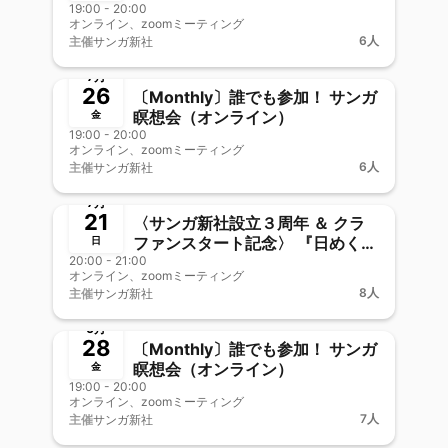
19:00 - 20:00
オンライン、zoomミーティング
6人
主催
サンガ新社
終了
新メンバー歓迎
7月
26
〔Monthly〕誰でも参加！ サンガ
瞑想会（オンライン）
金
19:00 - 20:00
オンライン、zoomミーティング
6人
主催
サンガ新社
終了
🎤&🎥オフOK
7月
21
〈サンガ新社設立３周年 ＆ クラ
ファンスタート記念〉 『日めくり
日
20:00 - 21:00
ブッダの教え』の魅力を語ろう！
オンライン、zoomミーティング
8人
主催
サンガ新社
終了
新メンバー歓迎
6月
28
〔Monthly〕誰でも参加！ サンガ
瞑想会（オンライン）
金
19:00 - 20:00
オンライン、zoomミーティング
7人
主催
サンガ新社
終了
新メンバー歓迎