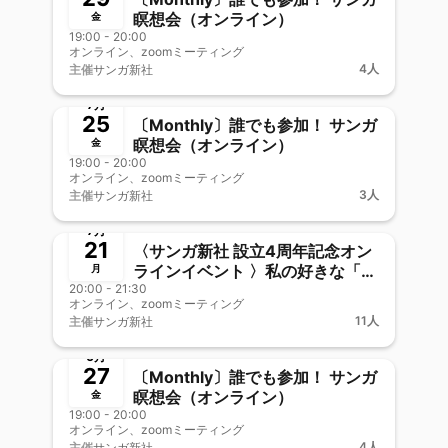
瞑想会（オンライン）
金
19:00 - 20:00
オンライン、zoomミーティング
4人
主催
サンガ新社
終了
新メンバー歓迎
7月
25
〔Monthly〕誰でも参加！ サンガ
瞑想会（オンライン）
金
19:00 - 20:00
オンライン、zoomミーティング
3人
主催
サンガ新社
終了
新メンバー歓迎
7月
21
〈サンガ新社 設立4周年記念オン
ラインイベント 〉私の好きな「今
月
20:00 - 21:30
日の言葉」―WEBサンガジャパン
オンライン、zoomミーティング
「今日の言葉」をみんなで味わお
11人
主催
サンガ新社
う！
終了
新メンバー歓迎
6月
27
〔Monthly〕誰でも参加！ サンガ
瞑想会（オンライン）
金
19:00 - 20:00
オンライン、zoomミーティング
4人
主催
サンガ新社