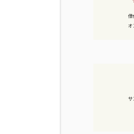
僧
オ
サ