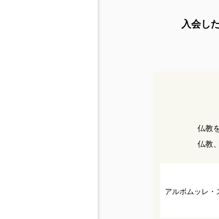
入会し
仏教
仏教
アルボムッレ・