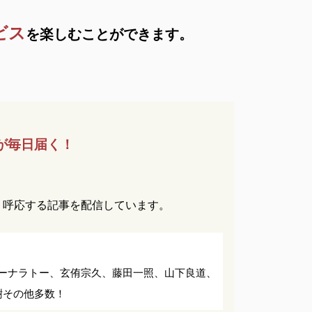
ビス
を
楽しむことができます。
が
毎日届く！
。
く呼応する記事を配信しています。
ーナラトー、
玄侑宗久、
藤田一照、
山下良道、
樹
その他多数！