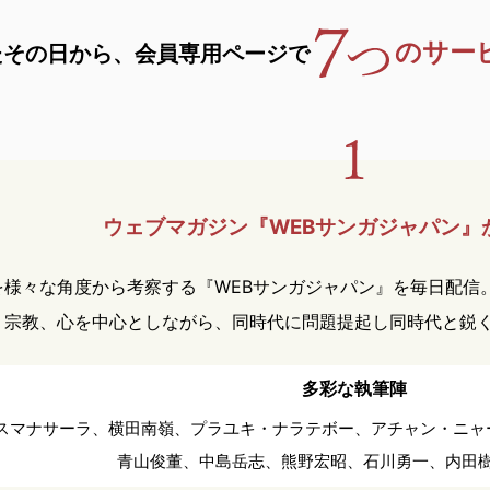
のサー
たその日から、
会員専用ページで
ウェブマガジン『WEBサンガ
ジャパン』
を様々な角度から考察する『WEBサンガジャパン』を毎日配信
、宗教、心を中心としながら、同時代に問題提起し同時代と鋭
多彩な執筆陣
スマナサーラ、
横田南嶺、
プラユキ・ナラテボー、
アチャン・ニャ
青山俊董、
中島岳志、
熊野宏昭、
石川勇一、
内田