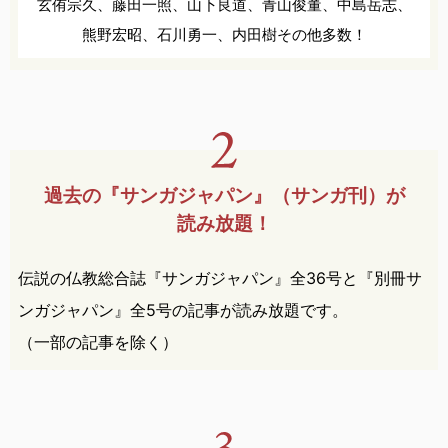
玄侑宗久、
藤田一照、
山下良道、
青山俊董、
中島岳志、
熊野宏昭、
石川勇一、
内田樹
その他多数！
過去の『サンガジャパン』
（サンガ刊）が
読み放題！
伝説の仏教総合誌『サンガジャパン』全36号と『別冊サ
ンガジャパン』全5号の記事が読み放題です。
（一部の記事を除く）