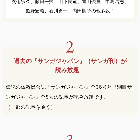
玄侑宗久、
藤田一照、
山下良道、
青山俊董、
中島岳志、
熊野宏昭、
石川勇一、
内田樹
その他多数！
過去の『サンガジャパン』
（サンガ刊）が
読み放題！
伝説の仏教総合誌『サンガジャパン』全36号と『別冊サ
ンガジャパン』全5号の記事が読み放題です。
（一部の記事を除く）