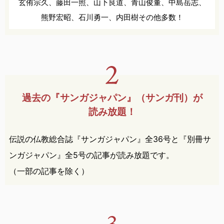
玄侑宗久、
藤田一照、
山下良道、
青山俊董、
中島岳志、
熊野宏昭、
石川勇一、
内田樹
その他多数！
過去の『サンガジャパン』
（サンガ刊）が
読み放題！
伝説の仏教総合誌『サンガジャパン』全36号と『別冊サ
ンガジャパン』全5号の記事が読み放題です。
（一部の記事を除く）