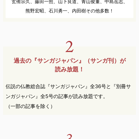
玄侑宗久、
藤田一照、
山下良道、
青山俊董、
中島岳志、
熊野宏昭、
石川勇一、
内田樹
その他多数！
過去の『サンガジャパン』
（サンガ刊）が
読み放題！
伝説の仏教総合誌『サンガジャパン』全36号と『別冊サ
ンガジャパン』全5号の記事が読み放題です。
（一部の記事を除く）