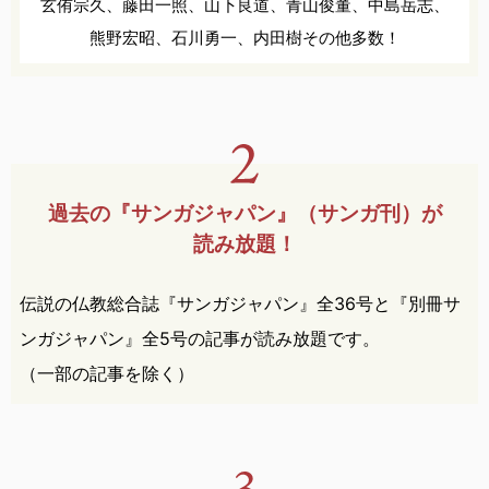
玄侑宗久、
藤田一照、
山下良道、
青山俊董、
中島岳志、
熊野宏昭、
石川勇一、
内田樹
その他多数！
過去の『サンガジャパン』
（サンガ刊）が
読み放題！
伝説の仏教総合誌『サンガジャパン』全36号と『別冊サ
ンガジャパン』全5号の記事が読み放題です。
（一部の記事を除く）