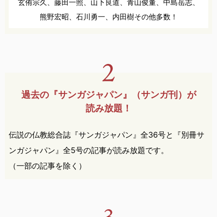
玄侑宗久、
藤田一照、
山下良道、
青山俊董、
中島岳志、
熊野宏昭、
石川勇一、
内田樹
その他多数！
過去の『サンガジャパン』
（サンガ刊）が
読み放題！
伝説の仏教総合誌『サンガジャパン』全36号と『別冊サ
ンガジャパン』全5号の記事が読み放題です。
（一部の記事を除く）