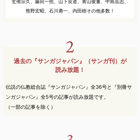
玄侑宗久、
藤田一照、
山下良道、
青山俊董、
中島岳志、
熊野宏昭、
石川勇一、
内田樹
その他多数！
過去の『サンガジャパン』
（サンガ刊）が
読み放題！
伝説の仏教総合誌『サンガジャパン』全36号と『別冊サ
ンガジャパン』全5号の記事が読み放題です。
（一部の記事を除く）