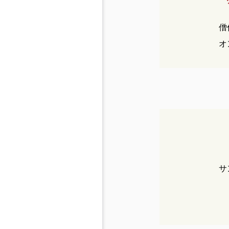
僧
オ
サ