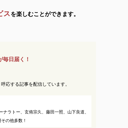
ビス
を
楽しむことができます。
が
毎日届く！
。
く呼応する記事を配信しています。
ーナラトー、
玄侑宗久、
藤田一照、
山下良道、
樹
その他多数！