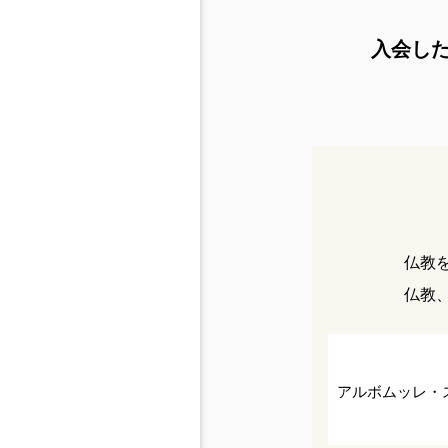
入会し
仏教
仏教
アルボムッレ・