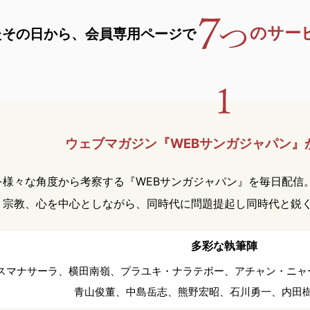
のサー
たその日から、
会員専用ページで
ウェブマガジン『WEBサンガ
ジャパン』
を様々な角度から考察する『WEBサンガジャパン』を毎日配信
、宗教、心を中心としながら、同時代に問題提起し同時代と鋭
多彩な執筆陣
スマナサーラ、
横田南嶺、
プラユキ・ナラテボー、
アチャン・ニャ
青山俊董、
中島岳志、
熊野宏昭、
石川勇一、
内田