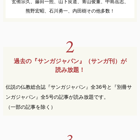
玄侑宗久、
藤田一照、
山下良道、
青山俊董、
中島岳志、
熊野宏昭、
石川勇一、
内田樹
その他多数！
過去の『サンガジャパン』
（サンガ刊）が
読み放題！
伝説の仏教総合誌『サンガジャパン』全36号と『別冊サ
ンガジャパン』全5号の記事が読み放題です。
（一部の記事を除く）