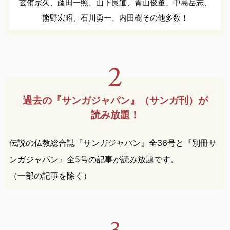
玄侑宗久、
藤田一照、
山下良道、
青山俊董、
中島岳志、
熊野宏昭、
石川勇一、
内田樹
その他多数！
過去の『サンガジャパン』
（サンガ刊）が
読み放題！
伝説の仏教総合誌『サンガジャパン』全36号と『別冊サ
ンガジャパン』全5号の記事が読み放題です。
（一部の記事を除く）