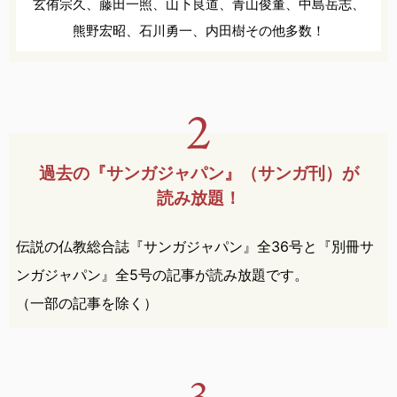
玄侑宗久、
藤田一照、
山下良道、
青山俊董、
中島岳志、
熊野宏昭、
石川勇一、
内田樹
その他多数！
過去の『サンガジャパン』
（サンガ刊）が
読み放題！
伝説の仏教総合誌『サンガジャパン』全36号と『別冊サ
ンガジャパン』全5号の記事が読み放題です。
（一部の記事を除く）