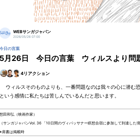
WEBサンガジャパン
2026/05/26 07:00
今日の言葉
5月26日 今日の言葉 ウィルスより問
4
リアクション
ウィルスそのものよりも、一番問題なのは我々の心に潜む恐
という感情に私たちは苦しんでいるんだと思います。
想田和弘（映画作家）
（サンガジャパンVol. 36 「10日間のヴィパッサナー瞑想合宿に参加して到達した
※肩書は掲載時