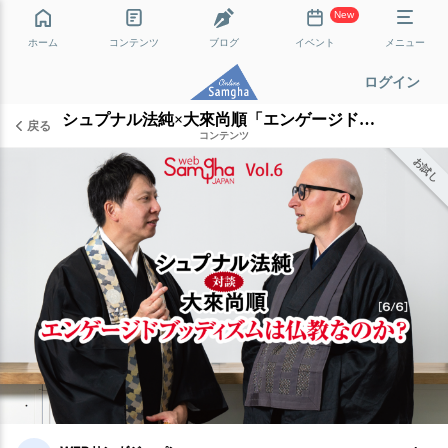
New
ホーム
コンテンツ
ブログ
イベント
メニュー
ログイン
シュプナル法純×大來尚順「エンゲージドブッディズムは仏教なのか？」［6/6］
戻る
コンテンツ
お試し