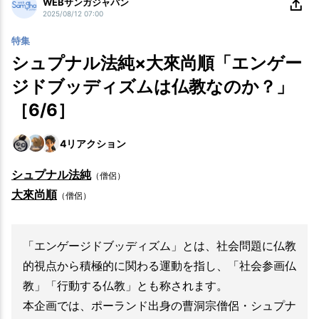
WEBサンガジャパン
2025/08/12 07:00
特集
シュプナル法純×大來尚順「エンゲー
ジドブッディズムは仏教なのか？」
［6/6］
4
リアクション
シュプナル法純
（僧侶）
大來尚順
（僧侶）
「エンゲージドブッディズム」とは、社会問題に仏教
的視点から積極的に関わる運動を指し、「社会参画仏
教」「行動する仏教」とも称されます。
本企画では、ポーランド出身の曹洞宗僧侶・シュプナ