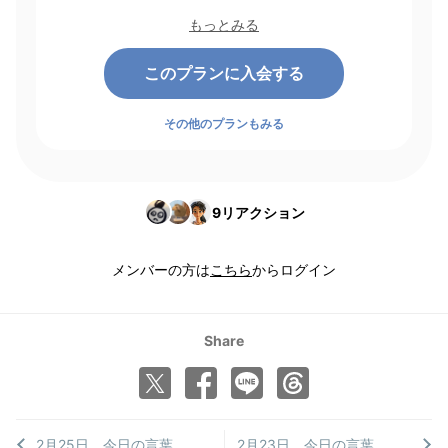
起点にして1ヶ月間有効期間となり、その後1ヶ月ごとに決済さ
もっとみる
れます。
このプランに入会する
その他のプランもみる
9
リアクション
メンバーの方は
こちら
からログイン
Share
2月25日 今日の言葉 二重構造の私
2月23日 今日の言葉 〈戦いの場〉か？ 〈調和の場〉か？