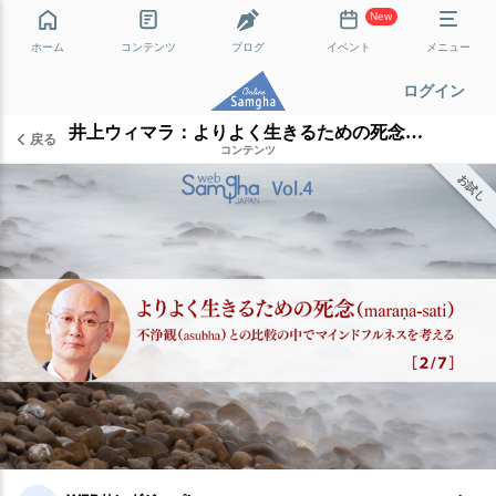
New
ホーム
コンテンツ
ブログ
イベント
メニュー
ログイン
井上ウィマラ：よりよく生きるための死念（maraṇa-sati）──不浄観（asubha）との比較の中でマインドフルネスを考える ［2/7］
戻る
コンテンツ
お試し