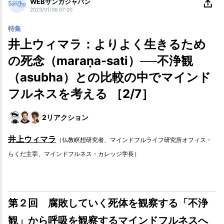
WEBサンガジャパン
2023/01/06 07:00
特集
井上ウィマラ：よりよく生きるため
の死念（maraṇa-sati）──不浄観
（asubha）との比較の中でマインド
フルネスを考える ［2/7］
2
リアクション
井上ウィマラ
（仏教瞑想研究者、マインドフルライフ研究所オフィス・
らくだ主宰、マインドフルネス・カレッジ学長）
第２回 腐敗していく死体を観察する「不浄
観」から呼吸を観察するマインドフルネスへ