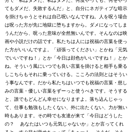
てもダメだ、失敗するんだ」と、自分にネガティブな暗示
を掛けちゃうとそれは自己呪いなんですね。人を呪う場合
は呪った方が先に地獄に堕ちますから。ダメになってしま
うんだから、呪った意味が全然無いんです。そんなのは映
画や小説だけの話です。私たちは人には祝福の言葉を使っ
た方がいいんですよ。「頑張ってください」とかね「元気
でいいですね！」とか「今日は顔色がいいですね！」とか
ね。そういう風にいつでも良い言葉を掛けると相手も乗る
しこちらもそれに乗っていける。こころの法則とはそうい
う事なんです。だから私たちはいつでも祝福の言葉・慈し
みの言葉・優しい言葉をずーっと使うべきです。そうする
と、誰でもどんどん幸せになりますよ。落ち込んじゃっ
て、仕事も勉強もしたくない、外に出たくない、力が無い
時もあります。その時でも友達が来て「今日はどうした
の？ あなたはいつも元気じゃないか」とか言ってくれ
ると、すぐ目が覚めちゃって「あぁー！ そうだ、そう