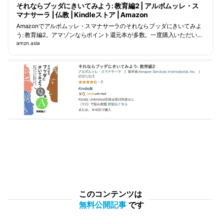
それならブッダにきいてみよう: 教育編2 | アルボムッレ・ス
マナサーラ | 仏教 | Kindleストア | Amazon
Amazonでアルボムッレ・スマナサーラのそれならブッダにきいてみよ
う: 教育編2。アマゾンならポイント還元本が多数。一度購入いただいた
電子書籍は、KindleおよびFire端末、スマートフォンやタブレットな
amzn.asia
ど、様々な端末でもお楽しみいただけます。
このコンテンツは
無料公開記事
です