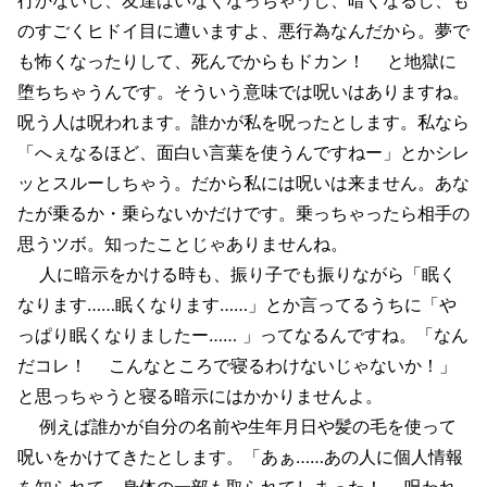
のすごくヒドイ目に遭いますよ、悪行為なんだから。夢で
も怖くなったりして、死んでからもドカン！ と地獄に
堕ちちゃうんです。そういう意味では呪いはありますね。
呪う人は呪われます。誰かが私を呪ったとします。私なら
「へぇなるほど、面白い言葉を使うんですねー」とかシレ
ッとスルーしちゃう。だから私には呪いは来ません。あな
たが乗るか・乗らないかだけです。乗っちゃったら相手の
思うツボ。知ったことじゃありませんね。
人に暗示をかける時も、振り子でも振りながら「眠く
なります……眠くなります……」とか言ってるうちに「や
っぱり眠くなりましたー…… 」ってなるんですね。「なん
だコレ！ こんなところで寝るわけないじゃないか！」
と思っちゃうと寝る暗示にはかかりませんよ。
例えば誰かが自分の名前や生年月日や髪の毛を使って
呪いをかけてきたとします。「あぁ……あの人に個人情報
を知られて、身体の一部も取られてしまった！ 呪われ