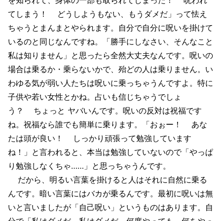
てしまう！ どうしようもない、もうダメだ」って怯え
ちゃうとまんまとやられます。自分で自分に呪いを掛けて
いるのと同じなんですね。「勝手にしなさい、そんなこと
私は知りません」と思ったら全然大丈夫なんです。呪いの
場合は乗るか・乗らないかで、殆どの人は乗りません。い
わゆる気が弱い人たちは呪いに乗っちゃうんですよ。特に
子供や若い女性とかね。占いも信じちゃうでしょ
う？ ちょっと ヤバいんです。呪いの反対は祝福です
ね。祝福なら誰でも簡単に乗ります。「おぉー！ あな
たは頭が良い！ しっかり頑張って勉強しています
ね！」と言われると、本当は勉強していないので「やっぱ
り勉強しなくちゃ……」と思っちゃうんです。
だから、明るい言葉を掛けると人はそれに自然に乗る
んです。暗い言葉にはバカが乗るんです。最初に呪いは無
いと言いましたが「自己呪い」というものはあります。自
分で「私はダメだ、私はダメだ、何度やっても、何をやっ