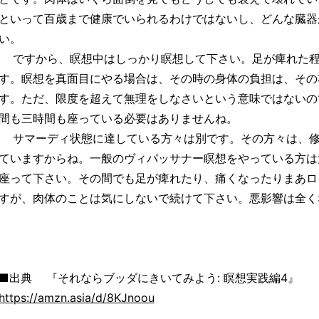
といって百歳まで健康でいられるわけではないし、どんな臓器
い。
ですから、瞑想中はしっかり瞑想して下さい。足が痺れた程
す。瞑想を真面目にやる場合は、その時の身体の負担は、その
す。ただ、限度を超えて無理をしなさいという意味ではないの
間も三時間も座っている必要はありませんね。
サマーディ状態に達している方々は別です。その方々は、修
ていますからね。一般のヴィパッサナー瞑想をやっている方は
座って下さい。その間でも足が痺れたり、痛くなったりまあロ
すが、肉体のことは気にしないで続けて下さい。悪影響は全く
■出典 『それならブッダにきいてみよう: 瞑想実践編4』
https://amzn.asia/d/8KJnoou