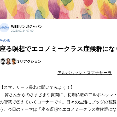
WEBサンガジャパン
2026/02/24 07:00
その他
座る瞑想でエコノミークラス症候群にな
3
リアクション
アルボムッレ・スマナサーラ
【スマナサーラ長老に聞いてみよう！】
皆さんからのさまざまな質問に、初期仏教のアルボムッレ・
の智慧で答えていくコーナーです。日々の生活にブッダの智慧
う。今日のテーマは「座る瞑想でエコノミークラス症候群にな