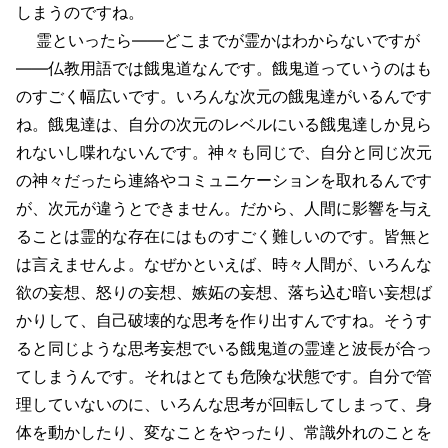
しまうのですね。
霊といったら――どこまでが霊かはわからないですが
――仏教用語では餓鬼道なんです。餓鬼道っていうのはも
のすごく幅広いです。いろんな次元の餓鬼達がいるんです
ね。餓鬼達は、自分の次元のレベルにいる餓鬼達しか見ら
れないし喋れないんです。神々も同じで、自分と同じ次元
の神々だったら連絡やコミュニケーションを取れるんです
が、次元が違うとできません。だから、人間に影響を与え
ることは霊的な存在にはものすごく難しいのです。皆無と
は言えませんよ。なぜかといえば、時々人間が、いろんな
欲の妄想、怒りの妄想、嫉妬の妄想、落ち込む暗い妄想ば
かりして、自己破壊的な思考を作り出すんですね。そうす
ると同じような思考妄想でいる餓鬼道の霊達と波長が合っ
てしまうんです。それはとても危険な状態です。自分で管
理していないのに、いろんな思考が回転してしまって、身
体を動かしたり、変なことをやったり、常識外れのことを