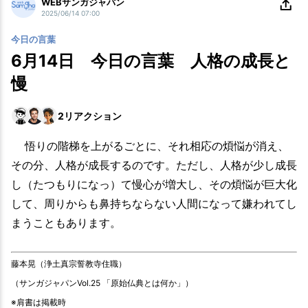
WEBサンガジャパン
2025/06/14 07:00
今日の言葉
6月14日 今日の言葉 人格の成長と
慢
2
リアクション
悟りの階梯を上がるごとに、それ相応の煩悩が消え、
その分、人格が成長するのです。ただし、人格が少し成長
し（たつもりになっ）て慢心が増大し、その煩悩が巨大化
して、周りからも鼻持ちならない人間になって嫌われてし
まうこともあります。
藤本晃（浄土真宗誓教寺住職）
（サンガジャパンVol.25 「原始仏典とは何か」）
※肩書は掲載時