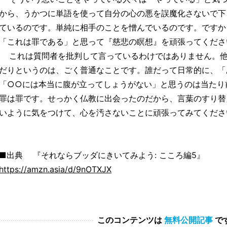
から、うかつに単語を使って自分の心の悪を誤魔化さないで下
ているのです。単純に相手のことを憎んでいるのです。ですか
「これは罪である」と思って『慈悲の瞑想』を頑張ってくださ
これは質問者を批判して言っているわけではありません。他
だりというのは、ごく普通なことです。誰だって日常的に、「
「○○には本当に腹が立ってしょうがない」と思うのは当たり
罪は罪です。せっかく仏教に出会ったのだから、言葉のすり替
いように気をつけて、心を汚さないことに頑張ってみてくださ
■出典 『それならブッダにきいてみよう: こころ編5』
https://amzn.asia/d/9nOTXJX
このコンテンツは
無料公開記事
で