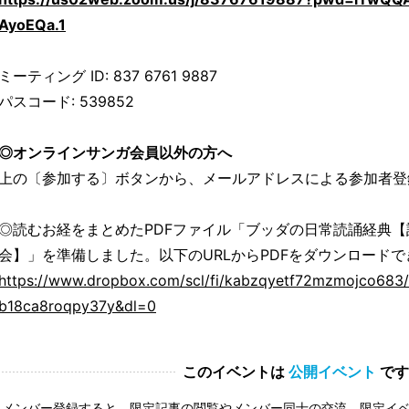
AyoEQa.1
ミーティング ID: 837 6761 9887
パスコード: 539852
◎オンラインサンガ会員以外の方へ
上の〔参加する〕ボタンから、メールアドレスによる参加者登
◎読むお経をまとめたPDFファイル「ブッダの日常読誦経典【
会】」を準備しました。以下のURLからPDFをダウンロードで
https://www.dropbox.com/scl/fi/kabzqyetf72mzmojco68
b18ca8roqpy37y&dl=0
このイベントは
公開イベント
です
メンバー登録すると、限定記事の閲覧やメンバー同士の交流、限定イ