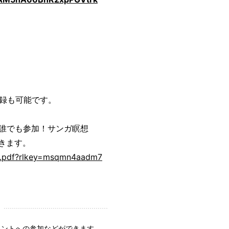
録も可能です。
誰でも参加！サンガ瞑想
きます。
3/.pdf?rlkey=msqmn4aadm7
ベントへの参加などができます。