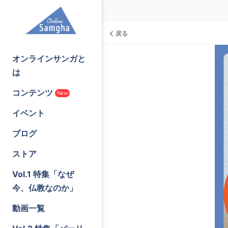
戻る
オンラインサンガと
は
コンテンツ
New
イベント
ブログ
ストア
Vol.1 特集「なぜ
今、仏教なのか」
動画一覧