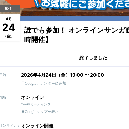
終了
4
月
24
誰でも参加！ オンラインサンガ
（金）
時開催】
終了しました
2026年4月24日（金）19:00 〜 20:00
日時：
Googleカレンダーに追加
オンライン
場所：
zoomミーティング
Googleマップを表示
オンライン開催
オンライン：