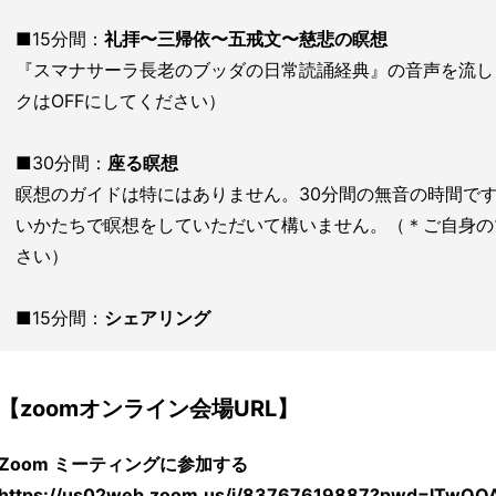
■15分間：
礼拝〜三帰依〜五戒文〜慈悲の瞑想
『スマナサーラ長老のブッダの日常読誦経典』の音声を流し
クはOFFにしてください）
■30分間：
座る瞑想
瞑想のガイドは特にはありません。30分間の無音の時間で
いかたちで瞑想をしていただいて構いません。（＊ご自身の
さい）
■15分間：
シェアリング
【zoomオンライン会場URL】
Zoom ミーティングに参加する
https://us02web.zoom.us/j/83767619887?pwd=lTwQ