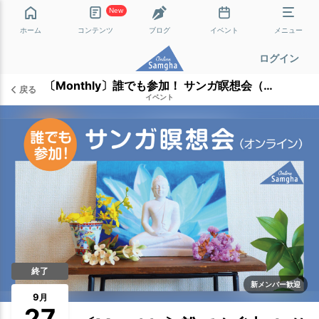
New
ホーム
コンテンツ
ブログ
イベント
メニュー
ログイン
〔Monthly〕誰でも参加！ サンガ瞑想会（オンライン）
戻る
イベント
終了
新メンバー歓迎
9
月
27