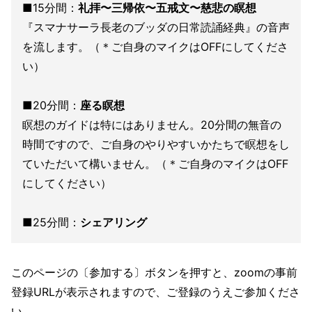
■15分間：
礼拝〜三帰依〜五戒文〜慈悲の瞑想
『スマナサーラ長老のブッダの日常読誦経典』の音声
を流します。（＊ご自身のマイクはOFFにしてくださ
い）
■20分間：
座る瞑想
瞑想のガイドは特にはありません。20分間の無音の
時間ですので、ご自身のやりやすいかたちで瞑想をし
ていただいて構いません。（＊ご自身のマイクはOFF
にしてください）
■25分間：
シェアリング
このページの〔参加する〕ボタンを押すと、zoomの事前
登録URLが表示されますので、ご登録のうえご参加くださ
い。