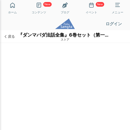
New
New
ホーム
コンテンツ
ブログ
イベント
メニュー
ログイン
『ダンマパダ法話全集』6巻セット（第一巻、第六巻、第七巻、第八巻、第九巻、第十巻）
戻る
ストア