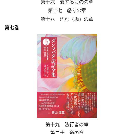
第十六 愛するものの章
第十七 怒りの章
第十八 汚れ（垢）の章
第七巻
第十九
法行者
の章
第二十 道の章