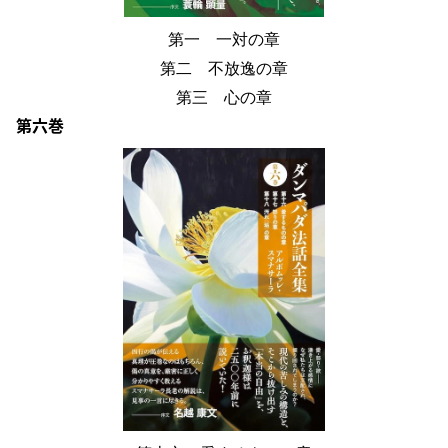
第一 一対の章
第二 不放逸の章
第三 心の章
第六巻