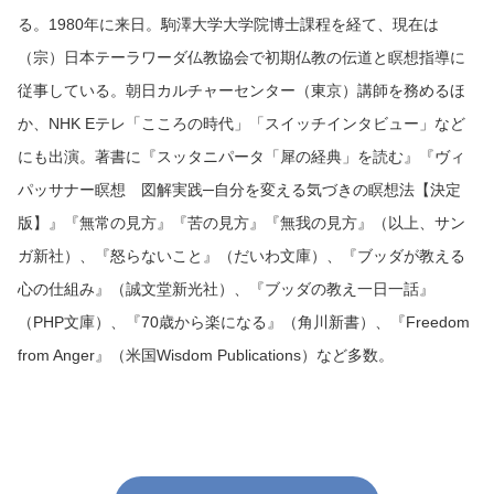
る。1980年に来日。駒澤大学大学院博士課程を経て、現在は
（宗）日本テーラワーダ仏教協会で初期仏教の伝道と瞑想指導に
従事している。朝日カルチャーセンター（東京）講師を務めるほ
か、NHK Eテレ「こころの時代」「スイッチインタビュー」など
にも出演。著書に『スッタニパータ「犀の経典」を読む』『ヴィ
パッサナー瞑想 図解実践─自分を変える気づきの瞑想法【決定
版】』『無常の見方』『苦の見方』『無我の見方』（以上、サン
ガ新社）、『怒らないこと』（だいわ文庫）、『ブッダが教える
心の仕組み』（誠文堂新光社）、『ブッダの教え一日一話』
（PHP文庫）、『70歳から楽になる』（角川新書）、『Freedom
from Anger』（米国Wisdom Publications）など多数。