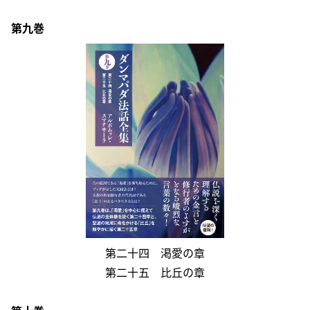
ー
第九巻
第
二十四 渇愛の章
第
二十五 比丘の章