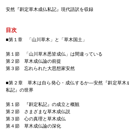
安然『斟定草木成仏私記』現代語訳を収録
-
目次
■第１章 「山川草木」と「草木国土」
第１節 「山川草木悉皆成仏」は間違っている
第２節 草木成仏論の前提
第３節 忘れられた大思想家安然
■第２章 草木は自ら発心・成仏するか―安然『斟定草木
私記』の世界
第１節 『斟定私記』の成立と概観
第２節 さまざまな草木成仏説
第３節 心の真理と草木成仏
第４節 草木成仏論の深化