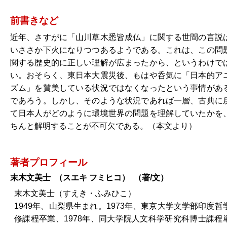
-
前書きなど
近年、さすがに「山川草木悉皆成仏」に関する世間の言説
いささか下火になりつつあるようである。これは、この問
関する歴史的に正しい理解が広まったから、というわけで
い。おそらく、東日本大震災後、もはや呑気に「日本的ア
ズム」を賛美している状況ではなくなったという事情があ
であろう。しかし、そのような状況であれば一層、古典に
て日本人がどのように環境世界の問題を理解していたかを
ちんと解明することが不可欠である。（本文より）
-
著者プロフィール
末木文美士
（
スエキ フミヒコ
） （
著/文
）
末木文美士（すえき・ふみひこ）
1949年、山梨県生まれ。1973年、東京大学文学部印度哲
修課程卒業、1978年、同大学院人文科学研究科博士課程