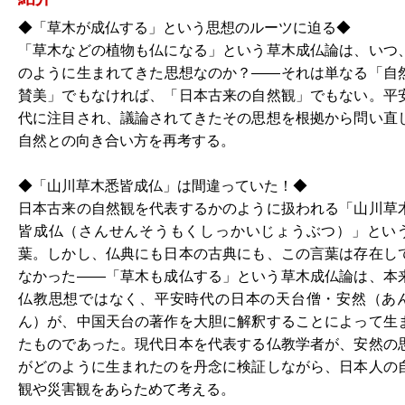
◆「草木が成仏する」という思想のルーツに迫る◆
「草木などの植物も仏になる」という草木成仏論は、いつ
のように生まれてきた思想なのか？――それは単なる「自
賛美」でもなければ、「日本古来の自然観」でもない。平
代に注目され、議論されてきたその思想を根拠から問い直
自然との向き合い方を再考する。
◆「山川草木悉皆成仏」は間違っていた！◆
日本古来の自然観を代表するかのように扱われる「山川草
皆成仏（さんせんそうもくしっかいじょうぶつ）」とい
葉。しかし、仏典にも日本の古典にも、この言葉は存在し
なかった――「草木も成仏する」という草木成仏論は、本
仏教思想ではなく、平安時代の日本の天台僧・安然（あ
ん）が、中国天台の著作を大胆に解釈することによって生
たものであった。現代日本を代表する仏教学者が、安然の
がどのように生まれたのを丹念に検証しながら、日本人の
観や災害観をあらためて考える。