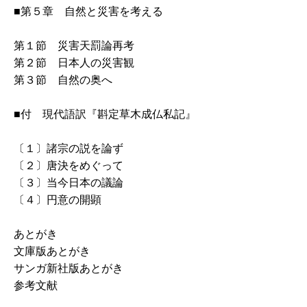
■第５章 自然と災害を考える
第１節 災害天罰論再考
第２節 日本人の災害観
第３節 自然の奥へ
■付 現代語訳『斟定草木成仏私記』
〔１〕諸宗の説を論ず
〔２〕唐決をめぐって
〔３〕当今日本の議論
〔４〕円意の開顕
あとがき
文庫版あとがき
サンガ新社版あとがき
参考文献