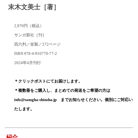
末木文美士［著］
2,970円（税込）
サンガ新社［刊］
四六判／並製／272ページ
ISBN 978-4-910770-77-2
2024年4月刊行
-
＊クリックポストにてお届けします。
＊複数冊をご購入し、まとめての発送をご希望の方は
info@samgha-shinsha.jp までお知らせください。
個別にご対応い
たします。
-
紹介