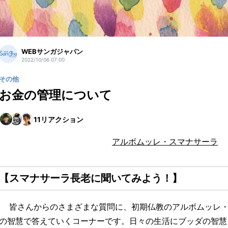
WEBサンガジャパン
2022/10/06 07:00
その他
お金の管理について
11
リアクション
アルボムッレ・スマナサーラ
【スマナサーラ長老に聞いてみよう！】
皆さんからのさまざまな質問に、初期仏教のアルボムッレ・
の智慧で答えていくコーナーです。日々の生活にブッダの智慧