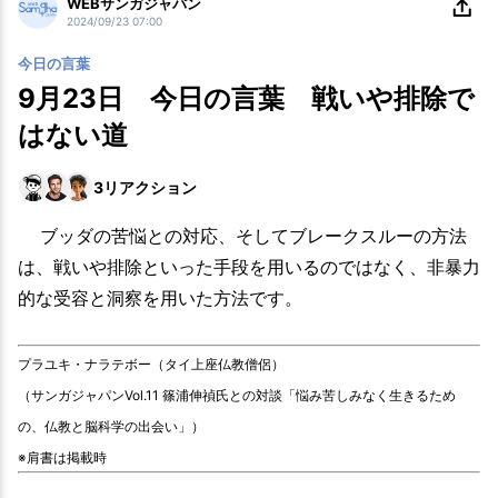
WEBサンガジャパン
2024/09/23 07:00
今日の言葉
9月23日 今日の言葉 戦いや排除で
はない道
3
リアクション
ブッダの苦悩との対応、そしてブレークスルーの方法
は、戦いや排除といった手段を用いるのではなく、非暴力
的な受容と洞察を用いた方法です。
プラユキ・ナラテボー（タイ上座仏教僧侶）
（サンガジャパンVol.11 篠浦伸禎氏との対談「悩み苦しみなく生きるため
の、仏教と脳科学の出会い」）
※肩書は掲載時