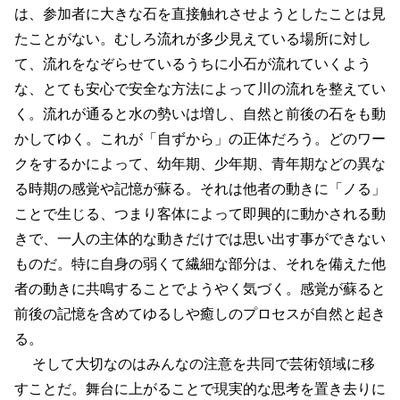
は、参加者に大きな石を直接触れさせようとしたことは見
たことがない。むしろ流れが多少見えている場所に対し
て、流れをなぞらせているうちに小石が流れていくよう
な、とても安心で安全な方法によって川の流れを整えてい
く。流れが通ると水の勢いは増し、自然と前後の石をも動
かしてゆく。これが「自ずから」の正体だろう。どのワー
クをするかによって、幼年期、少年期、青年期などの異な
る時期の感覚や記憶が蘇る。それは他者の動きに「ノる」
ことで生じる、つまり客体によって即興的に動かされる動
きで、一人の主体的な動きだけでは思い出す事ができない
ものだ。特に自身の弱くて繊細な部分は、それを備えた他
者の動きに共鳴することでようやく気づく。感覚が蘇ると
前後の記憶を含めてゆるしや癒しのプロセスが自然と起き
る。
そして大切なのはみんなの注意を共同で芸術領域に移
すことだ。舞台に上がることで現実的な思考を置き去りに