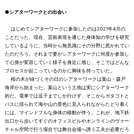
●シアターワークとの出会い
はじめてシアターワークに参加したのは2021年4月の
ことだった。現在、芸術表現を通じた身体知の学びを研究
しているように、当時から無意識にその分野に惹かれてい
たのだろう。それまで妻がシアターワークに何度か参加し
て心身が変容していく様子を身近に感じ、そこではどんな
プロセスが起こっているのかに興味を持っていた。
桜の木が緑づくその日のシアターワークは葉山・森戸
海岸から始まった。葉山という土地は実にシアターワーク
的だ。電車では逗子までしか行けず、そこからガタゴトと
バスに揺られて海や山の景色に見入られながらたどり着く
には、マインドフルな身体の移動が伴う。これが、地下鉄
出口から歩いてすぐのオフィスビルやオンラインのヴァー
チャル空間で行う場合では舞台会場へ誘う工夫が必要だろ