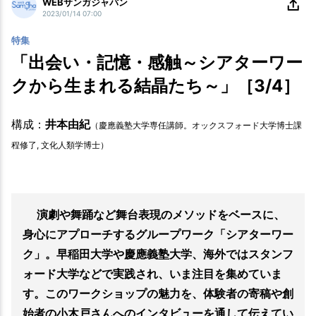
WEBサンガジャパン
2023/01/14 07:00
特集
「出会い・記憶・感触～シアターワー
クから生まれる結晶たち～」［3/4］
構成：
井本由紀
（慶應義塾大学専任講師。オックスフォード大学博士課
程修了, 文化人類学博士）
演劇や舞踊など舞台表現のメソッドをベースに、
身心にアプローチするグループワーク「シアターワー
ク」。早稲田大学や慶應義塾大学、海外ではスタンフ
ォード大学などで実践され、いま注目を集めていま
す。このワークショップの魅力を、体験者の寄稿や創
始者の小木戸さんへのインタビューを通して伝えてい