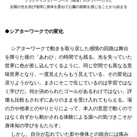
プラクティショナーコース（後述）のメンバーたちと
太陽の光を浴び地球に身体を委ねて心臓の鼓動を感じることから始まる
●シアターワークでの変化
シアターワークで動きを取り戻した感情の回路は舞台
を降りた後の「あわひ」の時間でも残る。光を失っていた
世界に色が差し込んでくるように、同じ空間でも異なる意
味世界となり、一度見えたらもう見えている、その変化は
戻りようがない。まさにそこで生じているのは学習ではな
く学びだ。何か決められたゴールがあるわけではない。評
価も比較もされずにありのままを受け入れてもらえる。場
の力や他者とのやりとりによって、本人の意思で動くので
はなく自ずから動かされる体験による源への気づきこそが
身体知の学びをもたらす。
しかし、自分が忘れていた影や身体との統合には痛み