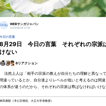
WEBサンガジャパン
2023/08/29 07:00
今日の言葉
8月29日 今日の言葉 それぞれの宗派
けない
6
リアクション
法然上人は「相手の宗派の教えが自分たちの理解と異なって
間違っているとか、自分達よりレベルが低いと考えるのは間違
の体系が違うのだから、それぞれの宗派は尊ばなければいけな
林田康順（浄土宗僧侶、大正大学准教授）