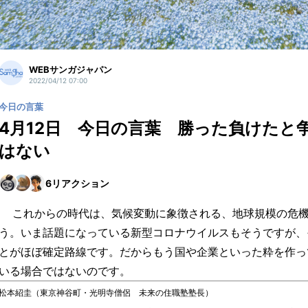
WEBサンガジャパン
2022/04/12 07:00
今日の言葉
4月12日 今日の言葉 勝った負けたと
はない
6
リアクション
これからの時代は、気候変動に象徴される、地球規模の危機
う。いま話題になっている新型コロナウイルスもそうですが、
とがほぼ確定路線です。だからもう国や企業といった粋を作っ
いる場合ではないのです。
松本紹圭（東京神谷町・光明寺僧侶 未来の住職塾塾長）