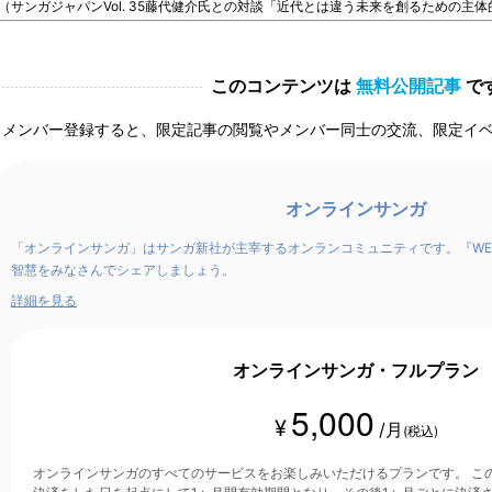
（サンガジャパンVol. 35藤代健介氏との対談「近代とは違う未来を創るための主
このコンテンツは
無料公開記事
で
メンバー登録すると、限定記事の閲覧やメンバー同士の交流、限定イ
オンラインサンガ
「オンラインサンガ」はサンガ新社が主宰するオンランコミュニティです。『WE
智慧をみなさんでシェアしましょう。
詳細を見る
オンラインサンガ・フルプラン
5,000
¥
/月
(税込)
オンラインサンガのすべてのサービスをお楽しみいただけるプランです。 このプランは、クレジットカード