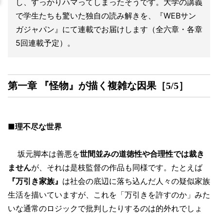
し、すっかりハマってしまったそうです。大学の講義
で学生たちも驚いた独自の読み解きを、『WEBサン
ガジャパン』にて連載でお届けします（全六章・各章
5回連載予定）。
第一章 『怪物』が描く複雑な因果［5/5］
■理不尽な世界
坂元脚本は善悪を
世間並みの道徳性や合理性では裁き
ません
が、それは是枝監督の作品も同様です。たとえば
『万引き家族』
は社会の底辺に落ち込んだ人々の疑似家族
生活を描いていますが、これを「万引きを許すのか」みた
いな通常のロジックで批判したりするのは的外れでしょ