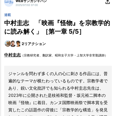
WEBサンガジャパン
2025/07/02 07:00
連載
中村圭志 「映画『怪物』を宗教学的
に読み解く」［第一章 5/5］
2
リアクション
中村圭志
（宗教研究者、翻訳家、昭和女子大学・上智大学非常勤講師）
ジャンルを問わず多くの人の心に刺さる作品には、普
遍的なテーマが横たわっているものです。宗教学者で
あり、鋭い文化批評でも知られる中村圭志先生は、
2023年に公開された是枝裕和監督・坂元裕二脚本の
映画『怪物』に着目。カンヌ国際映画祭で脚本賞を受
賞したこの話題作の背後に「宗教学的な構造」を発見