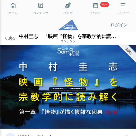
New
ホーム
コンテンツ
ブログ
イベント
メニュー
ログイン
中村圭志 「映画『怪物』を宗教学的に読み解く」［第一章 5/5］
戻る
コンテンツ
お試し