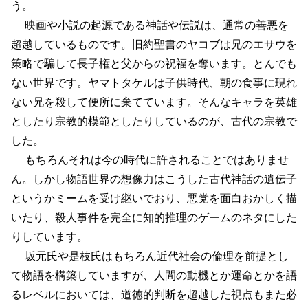
う。
映画や小説の起源である神話や伝説は、通常の善悪を
超越しているものです。旧約聖書のヤコブは兄のエサウを
策略で騙して長子権と父からの祝福を奪います。とんでも
ない世界です。ヤマトタケルは子供時代、朝の食事に現れ
ない兄を殺して便所に棄てています。そんなキャラを英雄
としたり宗教的模範としたりしているのが、古代の宗教で
した。
もちろんそれは今の時代に許されることではありませ
ん。しかし物語世界の想像力はこうした古代神話の遺伝子
というかミームを受け継いでおり、悪党を面白おかしく描
いたり、殺人事件を完全に知的推理のゲームのネタにした
りしています。
坂元氏や是枝氏はもちろん近代社会の倫理を前提とし
て物語を構築していますが、人間の動機とか運命とかを語
るレベルにおいては、道徳的判断を超越した視点もまた必