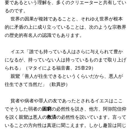
要であるという理解を、多くのクリエーターと共有してい
るのです。
世界の因果が複雑であることと、それゆえ世界が根本
的に矛盾の上に成り立っていることは、次のような宗教界
の歴史的有名人の認識でもあります。
イエス「誰でも持っている人はさらに与えられて豊か
になるが、持っていない人は持っているものまで取り上げ
られる」（マタイによる福音書、25章29）
親鸞「善人が往生できるというくらいだから、悪人が
往生できて当然だ」（歎異抄）
貧者や病者や罪人の友であったとされるイエスはここ
でそうした弱者の
困窮
の必然性を説き、他方、阿弥陀信仰
を説く親鸞は悪人の
救済
の必然性を説いています。言って
いることの方向性は真逆に聞こえます。しかし趣旨は同じ