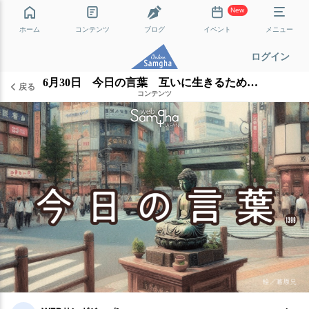
New
ホーム
コンテンツ
ブログ
イベント
メニュー
ログイン
6月30日 今日の言葉 互いに生きるための仏教
戻る
コンテンツ