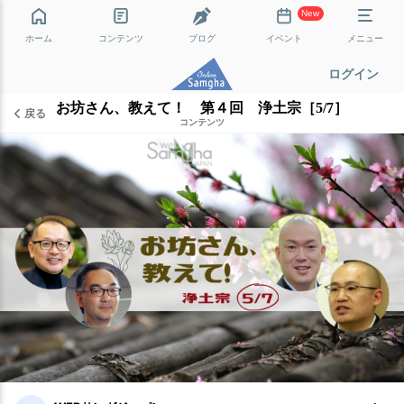
New
ホーム
コンテンツ
ブログ
イベント
メニュー
ログイン
お坊さん、教えて！ 第４回 浄土宗［5/7］
戻る
コンテンツ