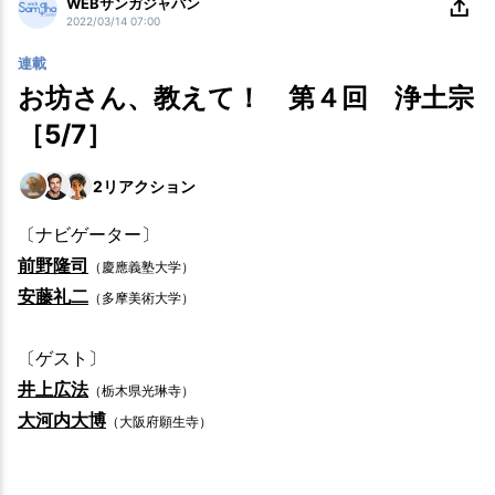
WEBサンガジャパン
2022/03/14 07:00
連載
お坊さん、教えて！ 第４回 浄土宗
［5/7］
2
リアクション
〔ナビゲーター〕
前野隆司
（慶應義塾大学）
安藤礼二
（多摩美術大学）
〔ゲスト〕
井上広法
（栃木県光琳寺）
大河内大博
（大阪府願生寺）