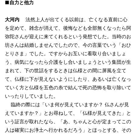
■自力と他力
大河内
法然上人が出てくる以前は、亡くなる直前に心
を定めて、雑念が消えて、後悔なども全部無くなったら阿
弥陀さんが迎えに来てくれるという発想でした。当時のお
坊さんは結婚しませんでしたので、今の言葉でいう「おひ
とりさま」でした。ですからお互いに看取り合いましょ
う、病気になったら介護をし合いましょうという集団が生
まれて、下の世話をするときは仏様との間に屏風を立て
て、仏様に下が見えないようにしたり、あるいは亡くなっ
ていく方と仏様を五色の糸で結んで死の恐怖を取り除いて
いったりしていました。
臨終の際には「いま何が見えていますか？ 仏さんが見
えていますか？」とお尋ねして、「仏様が見えてきた」と
いう証言が取れたなら、「あ、ちゃんと心が定まってこの
人は確実にお浄土へ行かれるだろう」とほっとする、その