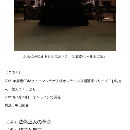
お念仏を唱える井上広法さん（写真提供＝井上広法）
（つづく）
2021年慶應SDMヒューマンラボ主催オンライン公開講座シリーズ「お坊さ
ん、教えて！」より
2021年7月26日 オンラインで開催
構成：中田亜希
（４）法然上人の革命
（６）破戒と無戒