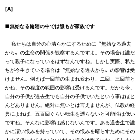
[A]
■無始なる輪廻の中では誰もが家族です
私たちは自分の心清らかにするために〝無始なる過去
から〟の生命の関係を観察するんですよ。その場合は誰だ
って親子になっているはずなんですね。しかし実際、私た
ちが今生きている場合は〝無始なる過去から〟の影響は受
けません。例えば一回前の生まれ変わり、二回、三回前と
かね、その程度の範囲の影響は受けるんです。だから今、
自分の子供が過去生でも自分の子供でいたという事はほと
んどありません。絶対に無いとは言えませんが、仏教の経
典によれば、五百回ぐらい転生を遡らないと可能性は低い
ですね。そんなに影響は感じないんです。ある過去生で誰
かに凄い恨みを持っていて、その恨みを晴らすためにその
人の子供にならないといけない場合は親子になってしまい