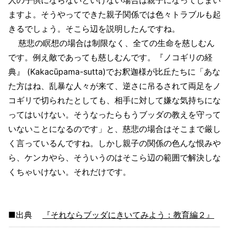
ますよ。そうやってできた親子関係では色々トラブルも起
きるでしょう。そこら辺を説明したんですね。
慈悲の瞑想の場合は制限なく、全ての生命を慈しむん
です。例え敵であっても慈しむんです。『ノコギリの経
典』 (Kakacūpama-sutta)でお釈迦様が比丘たちに「あな
た方はね、乱暴な人々が来て、逆さに吊るされて両足をノ
コギリで切られたとしても、相手に対して嫌な気持ちにな
ってはいけない。そうなったらもうブッダの教えを守って
いないことになるのです」と、慈悲の場合はそこまで厳し
く言っているんですね。しかし親子の関係の色んな恨みや
ら、ケンカやら、そういうのはそこら辺の範囲で解決しな
くちゃいけない。それだけです。
■出典
『それならブッダにきいてみよう：教育編２』