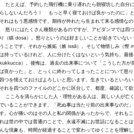
たとえば、予約した飛行機に乗り遅れたら朝寝坊した自分に
らしないんだろう！ もっと早く寝ておけば良かったのに」
それはもう悪感情です。期待が外れたら生まれて来る感情なの
怒りにはたくさん種類があるのですが、アビダンマでは四つ
り（瞋 dosa）。怒りというのは好ましいことが起きていな
うことです。それから嫉妬（嫉 issā）。そして物惜しみ（慳 ma
は持っているけれど、人に分けたくはないという気持ち。最後
kukkucca）。後悔は、過去の出来事について「こうした方
ば良かった」と、とっくに終わってしまったことについて怒り
四つを憶えておけばよろしいと思います。生きているといろい
それを四つのファイルのどこかに区分して、都度、確認して欲
こころを清らかにした人・理性がある人は、親しい人が亡く
でいることができます。「死ぬ事は当たり前の出来事なのだ」
す。心が痛いのはその人と私の関係があったからで、それもこ
れは世の中では普通のことで、永遠不滅にお世話になることは
んな現象も、時間が経過することで変わってゆくことを理解し