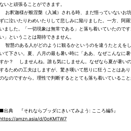
ないと頑張ることができます。
お釈迦様が般涅槃（入滅）される時、まだ悟っていないお坊
ずに泣いたりわめいたりして悲しみに陥りました。一方、阿羅
いました。「一切現象は無常である」と落ち着いていたのです
い」ということは期待できません。
智慧のある人がどのように観るかというのを違うたとえをし
いて下さい。夏、八月の最も暑い時に「ああ、なぜこんなに暑
すか？ しませんね。誰も気にしません。なぜなら夏が暑い
するための工夫はしますが、驚き嘆いて怒りに狂うことはあり
のなのですから。理性で判断するととても落ち着いていること
■出典 『それならブッダにきいてみよう: こころ編5』
https://amzn.asia/d/0oKMTW7