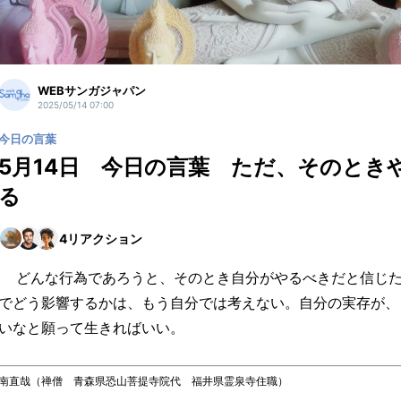
WEBサンガジャパン
2025/05/14 07:00
今日の言葉
5月14日 今日の言葉 ただ、そのとき
る
4
リアクション
どんな行為であろうと、そのとき自分がやるべきだと信じた
でどう影響するかは、もう自分では考えない。自分の実存が、
いなと願って生きればいい。
南直哉（禅僧 青森県恐山菩提寺院代 福井県霊泉寺住職）