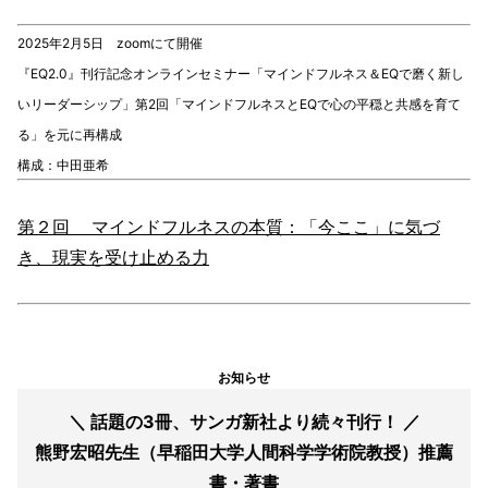
2025年2月5日 zoomにて開催
『EQ2.0』刊行記念オンラインセミナー「マインドフルネス＆EQで磨く新し
いリーダーシップ」第2回「マインドフルネスとEQで心の平穏と共感を育て
る」を元に再構成
構成：中田亜希
第２回 マインドフルネスの本質：「今ここ」に気づ
き、現実を受け止める力
お知らせ
＼ 話題の3冊、サンガ新社より続々刊行！ ／
熊野宏昭先生（早稲田大学人間科学学術院教授）推薦
書・著書