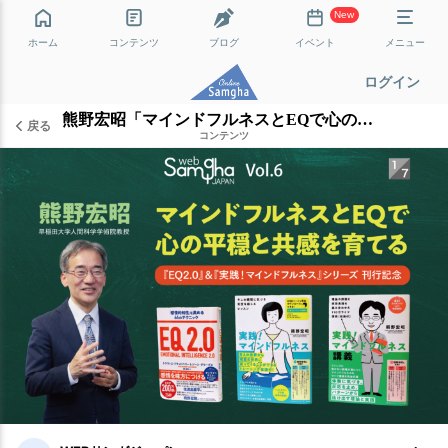
New
ホーム
コンテンツ
ブログ
イベント
メニュー
ログイン
熊野宏昭「マインドフルネスとEQで心の平穏と共感を育てる」［1/7］
戻る
コンテンツ