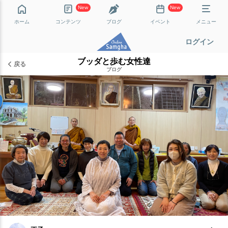
New
New
ホーム
コンテンツ
ブログ
イベント
メニュー
ログイン
ブッダと歩む女性達
戻る
ブログ