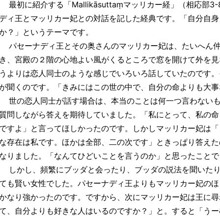
最初に紹介する「Mallikāsuttaṃマッリカー経」（相応部
ディ王とマッリカー妃との対話を記した経典です。「自分自身
か？」というテーマです。
パセーナディ王とその奥さんのマッリカー妃は、たいへん仲
き、宮殿の２階の心地よい風がくるところで窓を開けて外を見
うよりは恋人同士のような感じでいろいろ話していたのです。
が聞くのです。「きみにはこの世の中で、自分の命よりも大事
世の恋人同士が話す場合は、本当のことは何一つ言わないも
質問しながら答えを期待していました。「私にとって、私の命
ですよ」と言ってほしかったのです。しかしマッリカー妃は「
な存在は私です。ほかは全部、二の次です」ときっぱり答えた
なりました。「なんてひどいことを言うのか」と思ったことで
しかし、頻繁にブッダと会ったり、ブッダの説法を聞いたり
ても賢い女性でした。パセーナディ王よりもマッリカー妃のほ
かなり強かったのです。ですから、次にマッリカー妃は王に尋
て、自分よりも好きな人はいるのですか？」と。すると「うー