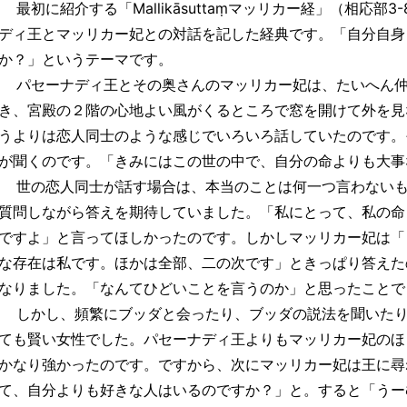
最初に紹介する「Mallikāsuttaṃマッリカー経」（相応部
ディ王とマッリカー妃との対話を記した経典です。「自分自身
か？」というテーマです。
パセーナディ王とその奥さんのマッリカー妃は、たいへん仲
き、宮殿の２階の心地よい風がくるところで窓を開けて外を見
うよりは恋人同士のような感じでいろいろ話していたのです。
が聞くのです。「きみにはこの世の中で、自分の命よりも大事
世の恋人同士が話す場合は、本当のことは何一つ言わないも
質問しながら答えを期待していました。「私にとって、私の命
ですよ」と言ってほしかったのです。しかしマッリカー妃は「
な存在は私です。ほかは全部、二の次です」ときっぱり答えた
なりました。「なんてひどいことを言うのか」と思ったことで
しかし、頻繁にブッダと会ったり、ブッダの説法を聞いたり
ても賢い女性でした。パセーナディ王よりもマッリカー妃のほ
かなり強かったのです。ですから、次にマッリカー妃は王に尋
て、自分よりも好きな人はいるのですか？」と。すると「うー