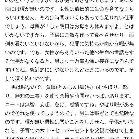
性には暇が無いのです。女性は遺伝的に生命を育てなくち
ゃいけません。それは時間がいくらあっても足りない仕事
でしょう。母親が「じゃ明日はお母さん休みますよ」とは
いかないですから。子供にご飯を作って食べさせたり、面
倒を看ないといけないから、犯罪に気持ちが向かう暇が無
いのです。でも、女性からそういった他の生命の世話をす
る仕事がなくなると、男より一万倍も怖い存在になるんで
すけどね。統計的には少ないけれどたまにいるのです。そ
して凄く怖いのです。
男は暇なので、貪瞋(とんじん)痴(ち)（むさぼり、怒
り、無知の三毒）を使う余裕や時間がいっぱいあります。
ニートは無智、妄想、怠け、感情ですね。やはり暇がある
のでそれを使ってしまうのです。男には暇がとても危険な
のです。暇が無い男性は悪いことをしません。子供がいる
なら、子育ての六十〜七十パーセントを父親に任せてしま
えば立派な男になります。元々その能力が無いので、努力