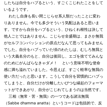
したちは自分をハブるという、すごくこじれたことをして
いるようです。
わたし自身も長い間こじらせ系人類だったことに変わ
りありません。今でも多少そういう気配はあると思いま
す。ですから自分をハブるという、ひねくれ根性は決して
他人ごとではありません。こじらせ全盛期は、まさか無我
がセルフコンパッションの原点だなんて思ってもみません
でした。自分をハブっていた頃のわたしは、むしろ無我と
いう大義名分のもと、自分は後回し、エゴを捨ててみんな
のためにがんばらなきゃダメ！ という意味不明な使命
感に満ち溢れていました。今思えば、すごく軽率な無我の
使い方だったと思います。こうして自分を習慣的にハブっ
てしまうと、自分だけが分離したいびつな縁起のフォーマ
ットができあがり、自分がこじれてしまうのは当然です。
三相（無常・苦・無我）の一つである諸法無我
（Sabbe dhamma anatta）というコードは包括的で、反