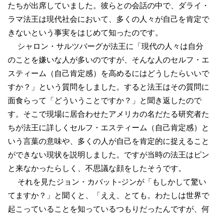
たちが出席していました。彼らとの会話の中で、ダライ・
ラマ法王は現代社会において、多くの人々が自己を肯定で
きないという事実をはじめて知ったのです。
シャロン・サルツバーグが法王に「現代の人々は自分
のことを嫌いな人が多いのですが、そんな人のセルフ・エ
スティーム（自己肯定感）を高めるにはどうしたらいいで
すか？」という質問をしました。すると法王はその質問に
面食らって「どういうことですか？」と聞き返したので
す。そこで現場に居合わせたアメリカの名だたる研究者た
ちが法王に詳しくセルフ・エスティーム（自己肯定感）と
いう言葉の意味や、多くの人が自己を肯定的に捉えること
ができない現状を説明しました。ですが当時の法王はピン
と来なかったらしく、不思議な顔をしたそうです。
それを見たジョン・カバット‐ジンが「もしかして驚い
てますか？」と聞くと、「ええ、とても。わたしは世界で
起こっていることを知っているつもりだったんですが、何