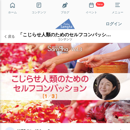
New
ホーム
コンテンツ
ブログ
イベント
メニュー
ログイン
「こじらせ人類のためのセルフコンパッション」［1/3］
戻る
コンテンツ