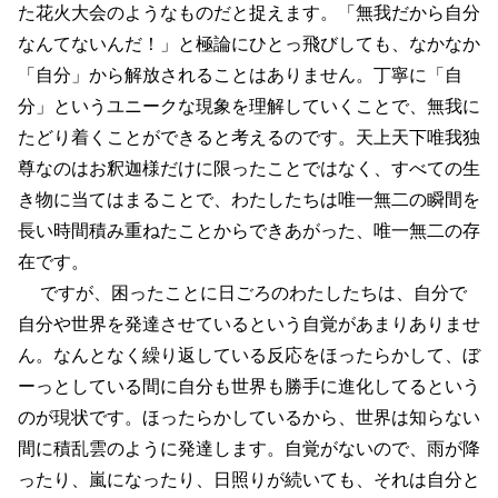
た花火大会のようなものだと捉えます。「無我だから自分
なんてないんだ！」と極論にひとっ飛びしても、なかなか
「自分」から解放されることはありません。丁寧に「自
分」というユニークな現象を理解していくことで、無我に
たどり着くことができると考えるのです。天上天下唯我独
尊なのはお釈迦様だけに限ったことではなく、すべての生
き物に当てはまることで、わたしたちは唯一無二の瞬間を
長い時間積み重ねたことからできあがった、唯一無二の存
在です。
ですが、困ったことに日ごろのわたしたちは、自分で
自分や世界を発達させているという自覚があまりありませ
ん。なんとなく繰り返している反応をほったらかして、ぼ
ーっとしている間に自分も世界も勝手に進化してるという
のが現状です。ほったらかしているから、世界は知らない
間に積乱雲のように発達します。自覚がないので、雨が降
ったり、嵐になったり、日照りが続いても、それは自分と