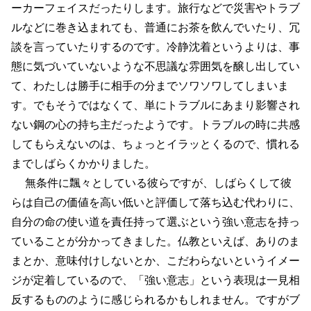
ーカーフェイスだったりします。旅行などで災害やトラブ
ルなどに巻き込まれても、普通にお茶を飲んでいたり、冗
談を言っていたりするのです。冷静沈着というよりは、事
態に気づいていないような不思議な雰囲気を醸し出してい
て、わたしは勝手に相手の分までソワソワしてしまいま
す。でもそうではなくて、単にトラブルにあまり影響され
ない鋼の心の持ち主だったようです。トラブルの時に共感
してもらえないのは、ちょっとイラッとくるので、慣れる
までしばらくかかりました。
無条件に飄々としている彼らですが、しばらくして彼
らは自己の価値を高い低いと評価して落ち込む代わりに、
自分の命の使い道を責任持って選ぶという強い意志を持っ
ていることが分かってきました。仏教といえば、ありのま
まとか、意味付けしないとか、こだわらないというイメー
ジが定着しているので、「強い意志」という表現は一見相
反するもののように感じられるかもしれません。ですがブ