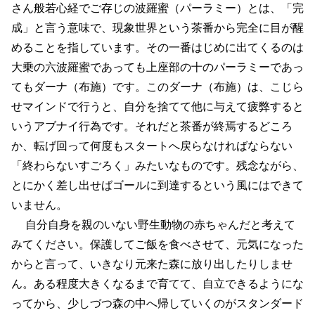
さん般若心経でご存じの波羅蜜（パーラミー）とは、「完
成」と言う意味で、現象世界という茶番から完全に目が醒
めることを指しています。その一番はじめに出てくるのは
大乗の六波羅蜜であっても上座部の十のパーラミーであっ
てもダーナ（布施）です。このダーナ（布施）は、こじら
せマインドで行うと、自分を捨てて他に与えて疲弊すると
いうアブナイ行為です。それだと茶番が終焉するどころ
か、転げ回って何度もスタートへ戻らなければならない
「終わらないすごろく」みたいなものです。残念ながら、
とにかく差し出せばゴールに到達するという風にはできて
いません。
自分自身を親のいない野生動物の赤ちゃんだと考えて
みてください。保護してご飯を食べさせて、元気になった
からと言って、いきなり元来た森に放り出したりしませ
ん。ある程度大きくなるまで育てて、自立できるようにな
ってから、少しづつ森の中へ帰していくのがスタンダード