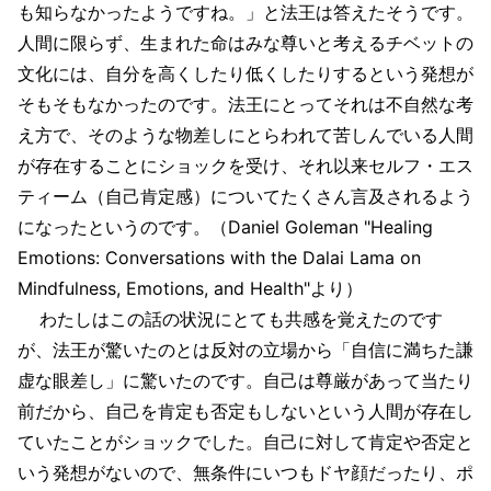
も知らなかったようですね。」と法王は答えたそうです。
人間に限らず、生まれた命はみな尊いと考えるチベットの
文化には、自分を高くしたり低くしたりするという発想が
そもそもなかったのです。法王にとってそれは不自然な考
え方で、そのような物差しにとらわれて苦しんでいる人間
が存在することにショックを受け、それ以来セルフ・エス
ティーム（自己肯定感）についてたくさん言及されるよう
になったというのです。（Daniel Goleman "Healing
Emotions: Conversations with the Dalai Lama on
Mindfulness, Emotions, and Health"より）
わたしはこの話の状況にとても共感を覚えたのです
が、法王が驚いたのとは反対の立場から「自信に満ちた謙
虚な眼差し」に驚いたのです。自己は尊厳があって当たり
前だから、自己を肯定も否定もしないという人間が存在し
ていたことがショックでした。自己に対して肯定や否定と
いう発想がないので、無条件にいつもドヤ顔だったり、ポ