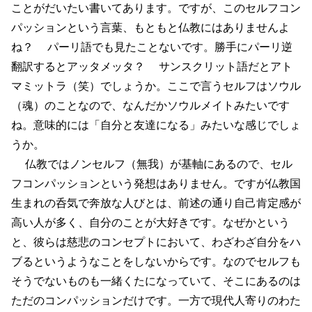
ことがだいたい書いてあります。ですが、このセルフコン
パッションという言葉、もともと仏教にはありませんよ
ね？ パーリ語でも見たことないです。勝手にパーリ逆
翻訳するとアッタメッタ？ サンスクリット語だとアト
マミットラ（笑）でしょうか。ここで言うセルフはソウル
（魂）のことなので、なんだかソウルメイトみたいです
ね。意味的には「自分と友達になる」みたいな感じでしょ
うか。
仏教ではノンセルフ（無我）が基軸にあるので、セル
フコンパッションという発想はありません。ですが仏教国
生まれの呑気で奔放な人びとは、前述の通り自己肯定感が
高い人が多く、自分のことが大好きです。なぜかという
と、彼らは慈悲のコンセプトにおいて、わざわざ自分をハ
ブるというようなことをしないからです。なのでセルフも
そうでないものも一緒くたになっていて、そこにあるのは
ただのコンパッションだけです。一方で現代人寄りのわた