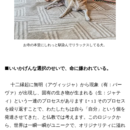
お寺の本堂にしれっと馴染んでリラックスしてる犬。
■いいかげんな選択のせいで、命に嫌われている。
十二縁起に無明（アヴィッジャ）から現象（有：バー
ヴァ）が出現し、固有の生き物が生まれる（生：ジャテ
ィ）という一連のプロセスがあります
そのプロセス
【＊１】
を繰り返すことで、わたしたちは自ら「自分」という個を
発達させてきた、と仏教では考えます。このロジックか
ら、世界は一瞬一瞬がユニークで、オリジナリティに溢れ