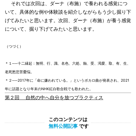
それでは次回は、ダーナ（布施）で養われる感覚につ
いて、具体的な例や体験談を紹介しながらもう少し掘り下
げてみたいと思います。次回、ダーナ（布施）が養う感覚
について、掘り下げてみたいと思います。
（つづく）
＊１──十二縁起：無明、行、識、名色、六処、蝕、受、渇愛、取、有、生、
老死愁悲苦憂悩。
＊２──2017年に「命に嫌われている。」というボカロ曲が発表され、2021
年に話題となり年末のNHK紅白歌合戦でも歌われた。
第２回 自然の中へ自分を放つプラクティス
このコンテンツは
無料公開記事
です