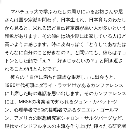
マハチュラ大で学ぶわたしの周りにいるお坊さんや尼
さんは国や宗派を問わず、日本生まれ、日本育ちのわたし
から見ると、呆れるほど自己肯定感が高い人が多いという
印象があります。その傾向は幼少期に出家している人ほど
高いように感じます。時に皮肉っぽく「どうしてあなたは
そんなに自分のこと好きなの？」と聞いても、彼らはキョ
トンとした顔で「え？ 好きじゃないの？」と聞き返さ
れることがほとんどです。
彼らの「自信に満ちた謙虚な眼差し」に出会うと、
1990年代初頭にダライ・ラマ14世があるカンファレンス
に出席した時の逸話を思い出します。そのカンファレンス
には、MBSRの考案者で知られるジョン・カバット‐ジ
ン、心理学者でEQの提唱者であるダニエル・ゴールマ
ン、アメリカの瞑想研究家シャロン・サルツバーグなど、
現代マインドフルネスの主流を作り上げた錚々たる研究者