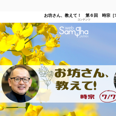
お坊さん、教えて！ 第６回 時宗［7
コンテンツ