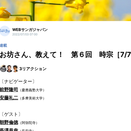
WEBサンガジャパン
2022/07/03 07:00
連載
お坊さん、教えて！ 第６回 時宗［7/
3
リアクション
〔ナビゲーター〕
前野隆司
（慶應義塾大学）
安藤礼二
（多摩美術大学）
〔ゲスト〕
朝野倫徳
（阿弥陀寺）
長澤昌幸
（長安寺）