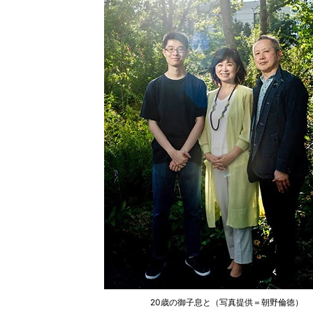
20歳の御子息と（写真提供＝朝野倫徳）