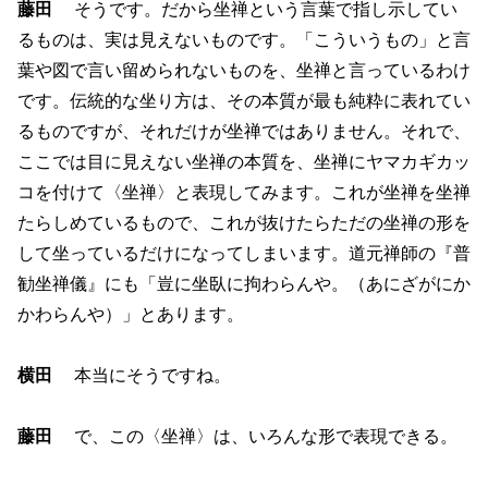
藤田
そうです。だから坐禅という言葉で指し示してい
るものは、実は見えないものです。「こういうもの」と言
葉や図で言い留められないものを、坐禅と言っているわけ
です。伝統的な坐り方は、その本質が最も純粋に表れてい
るものですが、それだけが坐禅ではありません。それで、
ここでは目に見えない坐禅の本質を、坐禅にヤマカギカッ
コを付けて〈坐禅〉と表現してみます。これが坐禅を坐禅
たらしめているもので、これが抜けたらただの坐禅の形を
して坐っているだけになってしまいます。道元禅師の『普
勧坐禅儀』にも「豈に坐臥に拘わらんや。（あにざがにか
かわらんや）」とあります。
横田
本当にそうですね。
藤田
で、この〈坐禅〉は、いろんな形で表現できる。