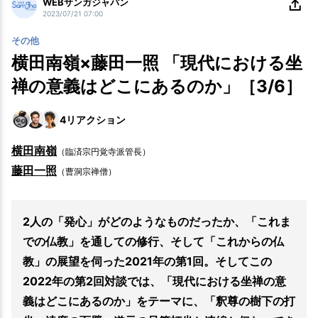
WEBサンガジャパン
2023/07/21 07:00
その他
横田南嶺×藤田一照 「現代における坐
禅の意義はどこにあるのか」［3/6］
4
リアクション
横田南嶺
（臨済宗円覚寺派管長）
藤田一照
（曹洞宗禅僧）
2人の「発心」がどのようなものだったか、「これま
での仏教」を通しての修行、そして「これからの仏
教」の展望を伺った2021年の第1回。そしてこの
2022年の第2回対談では、「現代における坐禅の意
義はどこにあるのか」をテーマに、「釈尊の樹下の打