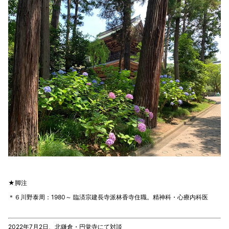
★脚注
＊６川野泰周：1980～ 臨済宗建長寺派林香寺住職。精神科・心療内科医
2022年7月2日、北鎌倉・円覚寺にて対談