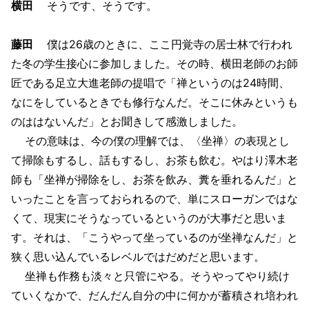
横田
そうです、そうです。
藤田
僕は26歳のときに、ここ円覚寺の居士林で行われ
た冬の学生接心に参加しました。その時、横田老師のお師
匠である足立大進老師の提唱で「禅というのは24時間、
なにをしているときでも修行なんだ。そこに休みというも
のははないんだ」とお聞きして感激しました。
その意味は、今の僕の理解では、〈坐禅〉の表現とし
て掃除もするし、話もするし、お茶も飲む。やはり澤木老
師も「坐禅が掃除をし、お茶を飲み、糞を垂れるんだ」と
いったことを言っておられるので、単にスローガンではな
くて、現実にそうなっているというのが大事だと思いま
す。それは、「こうやって坐っているのが坐禅なんだ」と
狭く思い込んでいるレベルではだめだと思います。
坐禅も作務も淡々と只管にやる。そうやってやり続け
ていくなかで、だんだん自分の中に何かが蓄積され培われ