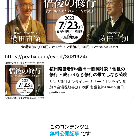
https://peatix.com/event/3631624/
横田南嶺老師×藤田一照師対談「悟後の
修行 ～終わりなき修行の果てしなき済度
～」サンガ新社オンラインセミナー（オ
サンガ新社オンラインセミナー（オンライン参
ンライン参加＆会場現地参加）
加＆会場現地参加）横田南嶺老師&times;藤田一
照師対談悟後の修行～終わりなき修行の果てし
peatix.com
なき済度～【開催日】2023年7月23日... power
ed by Peatix : More than a ticket.
このコンテンツは
無料公開記事
です