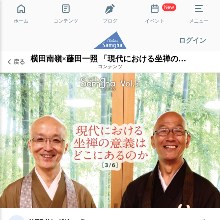
New
ホーム
コンテンツ
ブログ
イベント
メニュー
ログイン
横田南嶺×藤田一照 「現代における坐禅の意義はどこにあるのか」［3/6］
戻る
コンテンツ