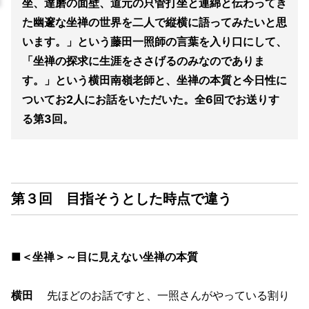
坐、達磨の面壁、道元の只管打坐と連綿と伝わってき
た幽邃な坐禅の世界を二人で縦横に語ってみたいと思
います。」という藤田一照師の言葉を入り口にして、
「坐禅の探求に生涯をささげるのみなのでありま
す。」という横田南嶺老師と、坐禅の本質と今日性に
ついてお2人にお話をいただいた。全6回でお送りす
る第3回。
第３回 目指そうとした時点で違う
■＜坐禅＞～目に見えない坐禅の本質
横田
先ほどのお話ですと、一照さんがやっている割り