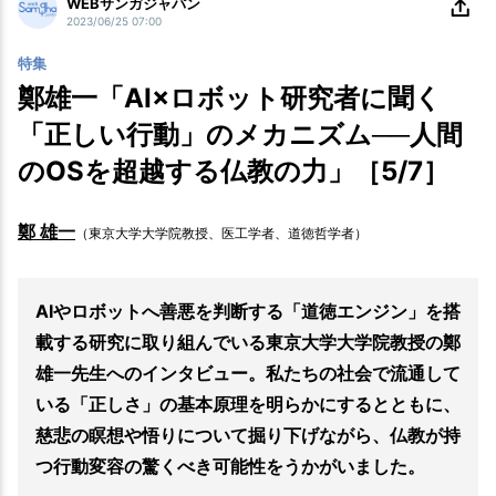
WEBサンガジャパン
2023/06/25 07:00
特集
鄭雄一「AI×ロボット研究者に聞く
「正しい行動」のメカニズム──人間
のOSを超越する仏教の力」［5/7］
鄭 雄一
（東京大学大学院教授、医工学者、道徳哲学者）
AIやロボットへ善悪を判断する「道徳エンジン」を搭
載する研究に取り組んでいる東京大学大学院教授の鄭
雄一先生へのインタビュー。私たちの社会で流通して
いる「正しさ」の基本原理を明らかにするとともに、
慈悲の瞑想や悟りについて掘り下げながら、仏教が持
つ行動変容の驚くべき可能性をうかがいました。