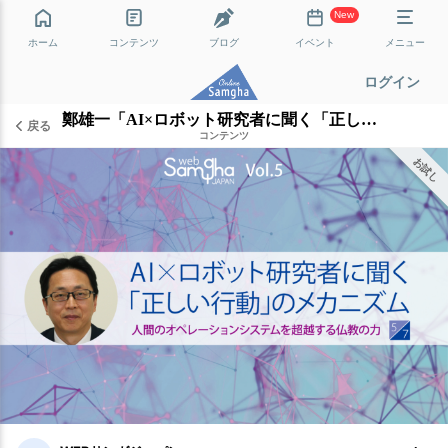
New
ホーム
コンテンツ
ブログ
イベント
メニュー
ログイン
鄭雄一「AI×ロボット研究者に聞く「正しい行動」のメカニズム──人間のOSを超越する仏教の力」［5/7］
戻る
コンテンツ
お試し