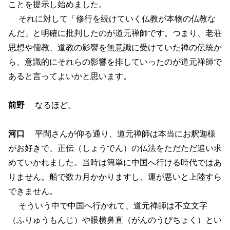
ことを提示し始めました。
それに対して「修行を続けていく仏教が本物の仏教な
んだ」と明確に批判したのが道元禅師です。つまり、老荘
思想や儒教、道教の影響を無意識に受けていた禅の伝統か
ら、意識的にそれらの影響を排していったのが道元禅師で
あると言ってよいかと思います。
前野
なるほど。
河口
平間さんが仰る通り、道元禅師は本当にお釈迦様
がお好きで、正伝（しょうでん）の仏法をただただ追い求
めていかれました。当時は簡単に中国へ行ける時代ではあ
りません。船で数カ月かかりますし、運が悪いと上陸すら
できません。
そういう中で中国へ行かれて、道元禅師は不立文字
（ふりゅうもんじ）や眼横鼻直（がんのうびちょく）とい