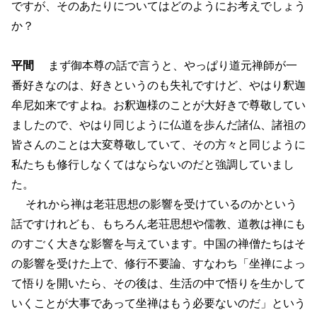
ですが、そのあたりについてはどのようにお考えでしょう
か？
平間
まず御本尊の話で言うと、やっぱり道元禅師が一
番好きなのは、好きというのも失礼ですけど、やはり釈迦
牟尼如来ですよね。お釈迦様のことが大好きで尊敬してい
ましたので、やはり同じように仏道を歩んだ諸仏、諸祖の
皆さんのことは大変尊敬していて、その方々と同じように
私たちも修行しなくてはならないのだと強調していまし
た。
それから禅は老荘思想の影響を受けているのかという
話ですけれども、もちろん老荘思想や儒教、道教は禅にも
のすごく大きな影響を与えています。中国の禅僧たちはそ
の影響を受けた上で、修行不要論、すなわち「坐禅によっ
て悟りを開いたら、その後は、生活の中で悟りを生かして
いくことが大事であって坐禅はもう必要ないのだ」という