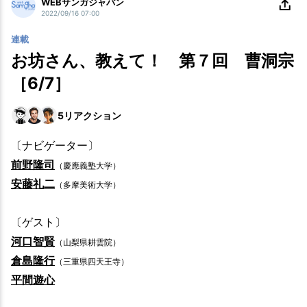
WEBサンガジャパン
2022/09/16 07:00
連載
お坊さん、教えて！ 第７回 曹洞宗
［6/7］
5
リアクション
〔ナビゲーター〕
前野隆司
（慶應義塾大学）
安藤礼二
（多摩美術大学）
〔ゲスト〕
河口智賢
（山梨県耕雲院）
倉島隆行
（三重県四天王寺）
平間遊心