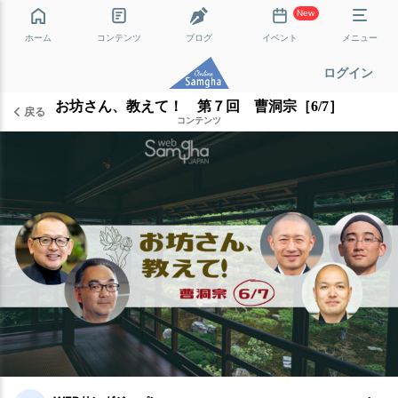
New
ホーム
コンテンツ
ブログ
イベント
メニュー
ログイン
お坊さん、教えて！ 第７回 曹洞宗［6/7］
戻る
コンテンツ