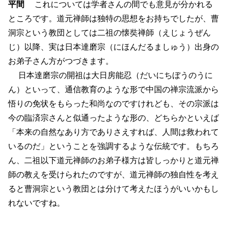
平間
これについては学者さんの間でも意見が分かれる
ところです。道元禅師は独特の思想をお持ちでしたが、曹
洞宗という教団としては二祖の懐奘禅師（えじょうぜん
じ）以降、実は日本達磨宗（にほんだるましゅう）出身の
お弟子さん方がつづきます。
日本達磨宗の開祖は大日房能忍（だいにちぼうのうに
ん）といって、通信教育のような形で中国の禅宗流派から
悟りの免状をもらった和尚なのですけれども、その宗派は
今の臨済宗さんと似通ったような形の、どちらかといえば
「本来の自然なあり方でありさえすれば、人間は救われて
いるのだ」ということを強調するような伝統です。もちろ
ん、二祖以下道元禅師のお弟子様方は皆しっかりと道元禅
師の教えを受けられたのですが、道元禅師の独自性を考え
ると曹洞宗という教団とは分けて考えたほうがいいかもし
れないですね。