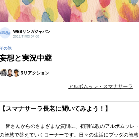
WEBサンガジャパン
2022/11/03 07:00
その他
妄想と実況中継
5
リアクション
アルボムッレ・スマナサーラ
【スマナサーラ長老に聞いてみよう！】
皆さんからのさまざまな質問に、初期仏教のアルボムッレ・
の智慧で答えていくコーナーです。日々の生活にブッダの智慧