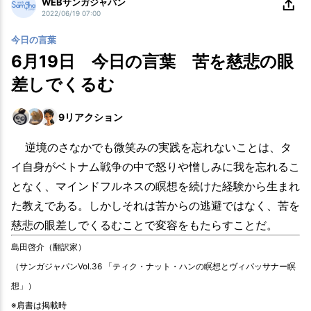
WEBサンガジャパン
2022/06/19 07:00
今日の言葉
6月19日 今日の言葉 苦を慈悲の眼
差しでくるむ
9
リアクション
逆境のさなかでも微笑みの実践を忘れないことは、タ
イ自身がベトナム戦争の中で怒りや憎しみに我を忘れるこ
となく、マインドフルネスの瞑想を続けた経験から生まれ
た教えである。しかしそれは苦からの逃避ではなく、苦を
慈悲の眼差しでくるむことで変容をもたらすことだ。
島田啓介（翻訳家）
（サンガジャパンVol.36 「ティク・ナット・ハンの瞑想とヴィパッサナー瞑
想」）
※肩書は掲載時