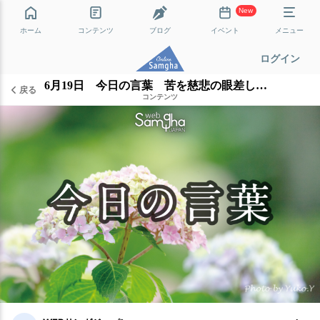
New
ホーム
コンテンツ
ブログ
イベント
メニュー
ログイン
6月19日 今日の言葉 苦を慈悲の眼差しでくるむ
戻る
コンテンツ