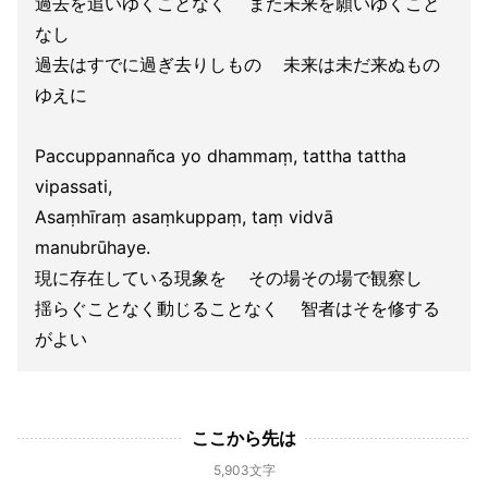
過去を追いゆくことなく また未来を願いゆくこと
なし
過去はすでに過ぎ去りしもの 未来は未だ来ぬもの
ゆえに
Paccuppannañca yo dhammaṃ, tattha tattha
vipassati,
Asaṃhīraṃ asaṃkuppaṃ, taṃ vidvā
manubrūhaye.
現に存在している現象を その場その場で観察し
揺らぐことなく動じることなく 智者はそを修する
がよい
ここから先は
5,903文字