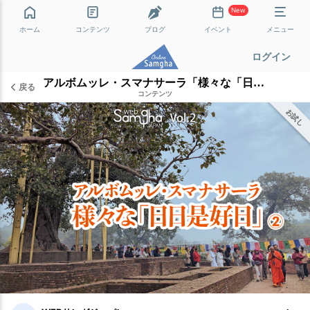
New
ホーム
コンテンツ
ブログ
イベント
メニュー
ログイン
アルボムッレ・スマナサーラ「様々な「日日是好日」」［２］
戻る
コンテンツ
お試し