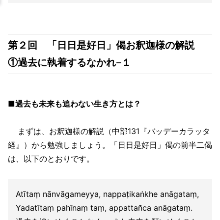
第２回 「日日是好日」偈お釈迦様の解説
①過去に執着するなかれ−１
■過去も未来も追わない生き方とは？
まずは、お釈迦様の解説（中部131『バッデーカラッタ
経』）から勉強しましょう。「日日是好日」偈の前半二偈
は、以下のとおりです。
Atītaṃ nānvāgameyya, nappaṭikaṅkhe anāgataṃ,
Yadatītaṃ pahīnaṃ taṃ, appattañca anāgataṃ.